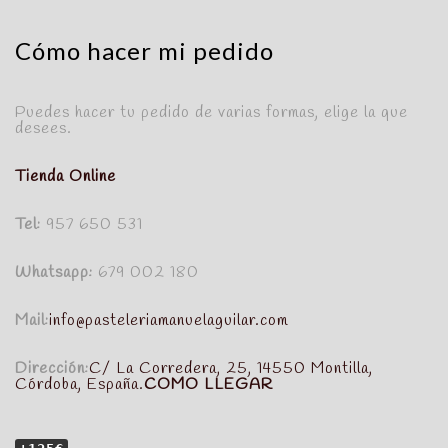
Cómo hacer mi pedido
Puedes hacer tu pedido de varias formas, elige la que
desees.
Tienda Online
Tel:
957 650 531
Whatsapp:
679 002 180
Mail:
info@pasteleriamanuelaguilar.com
Dirección:
C/ La Corredera, 25, 14550 Montilla,
Córdoba, España.
COMO LLEGAR