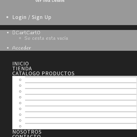
Ver lista Deseos
Login / Sign Up
Cart
Cart
0
Su cesta esta vacía
Acceder
INICIO
TIENDA
CATALOGO PRODUCTOS
TODOS
ESPECIALIDADES
NAVIDAD
SEMANA SANTA
HOJALDRE
TARTAS
MERENGUE
CHOCOLATE
DULCES
NOSOTROS
CONTACTO