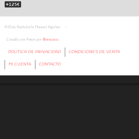
+125€
©2026 Pastelería Manuel Aguilar -
Creado con Amor por
Borococo
.
POLITICA DE PRIVACIDAD
CONDICIONES DE VENTA
MI CUENTA
CONTACTO
Politica de Cookies