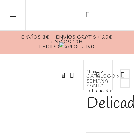
ENVÍOS 8€ - ENVÍOS GRATIS +125€
ENVÍOS 48H
PEDIDOS 679 002 180
Home
>
CATALOGO
>
0
SEMANA
SANTA
>
Delicados
Delica