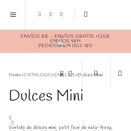
ENVÍOS 8€ - ENVÍOS GRATIS +125€
ENVÍOS 48H
PEDIDOS 679 002 180
0
Home
>
CATALOGO
>
DULCES
>
Dulces Mini
Dulces Mini
Surtido de dulces mini: petit four de nata-fresa,