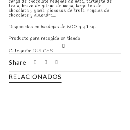
cañas de chocolate rellenas de nata, tartaleta de
trufa, brazo de gitano de moka, larguitos de
chocolate y yema, piononos de trufa, royales de
chocolate y almendra…
Disponibles en bandejas de 500 g y 1 kg.
Producto para recogida en tienda
Categoría:
DULCES
Share
RELACIONADOS
Agotado
Out of stock
Mini Pastelón