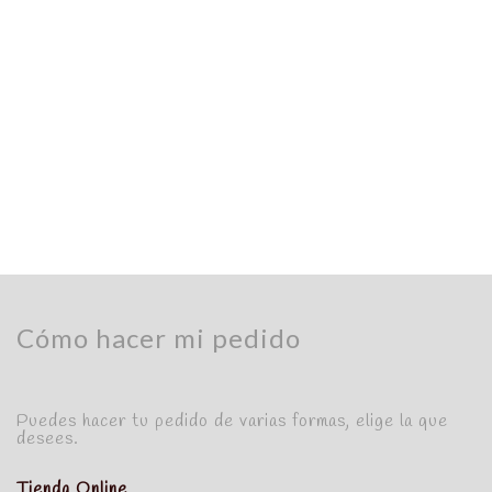
Sorayas
DULCES
Dulce con la base de bizcocho, relleno de tocino
de cielo y cubierto con crema pastelera tostada.
Producto para recogida en tienda.
Out of stock
Cómo hacer mi pedido
Puedes hacer tu pedido de varias formas, elige la que
desees.
Tienda Online