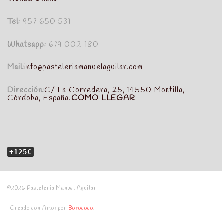
Tel:
957 650 531
Whatsapp:
679 002 180
Mail:
info@pasteleriamanuelaguilar.com
Dirección:
C/ La Corredera, 25, 14550 Montilla,
Córdoba, España.
COMO LLEGAR
+125€
©2026 Pastelería Manuel Aguilar -
Creado con Amor por
Borococo
.