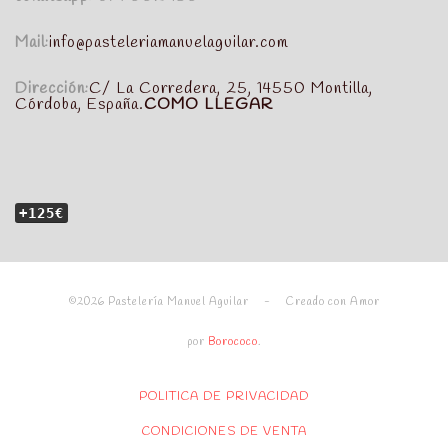
Mail:
info@pasteleriamanuelaguilar.com
Dirección:
C/ La Corredera, 25, 14550 Montilla,
Córdoba, España.
COMO LLEGAR
+125€
©2026 Pastelería Manuel Aguilar - Creado con Amor
por
Borococo
.
POLITICA DE PRIVACIDAD
CONDICIONES DE VENTA