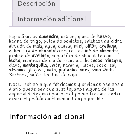
Descripción
Información adicional
Ingredientes:
almendra
, azúcar, yema de
huevo
,
harina de
trigo
, pulpa de boniatos, calabaza de
cidra
,
almidón de
maíz
, agua, canela, miel,
piñón
,
avellana
,
cobertura de
chocolate
negro, praliné de
almendra
,
praliné de
avellana
, cobertura de chocolate con
leche
, manteca de cerdo, manteca de
cacao
,
vinagre
,
clavo,
mantequilla
, limón, naranja, leche, coco, sal,
sésamo
, glucosa,
nata
,
pistacho
,
nuez
,
vino
Pedro
Ximénez, café y lecitina de
soja
.
Nota: Debido a que fabricamos y enviamos pedidos a
diario puede ser que sustituyamos alguna de las
especialidades mini por otro tipo similar para poder
enviar el pedido en el menor tiempo posible.
Información adicional
Peso
5 kg