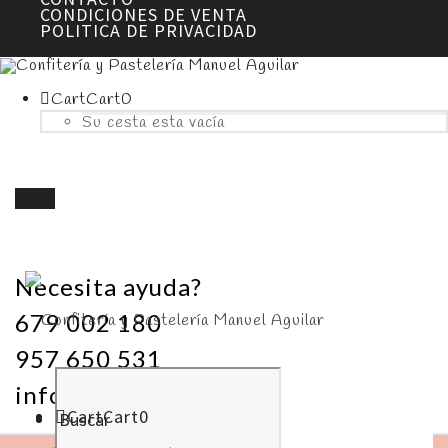
CONDICIONES DE VENTA
POLITICA DE PRIVACIDAD
Cart
Cart
0
Su cesta esta vacía
Menú
Necesita ayuda?
679 002 180
957 650 531
info@pasteleriamanuelaguilar.com
Cart
Cart
0