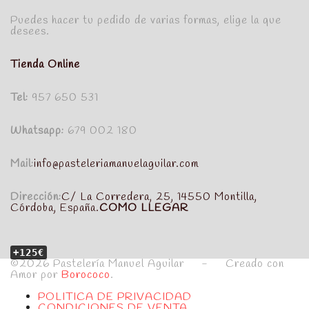
Puedes hacer tu pedido de varias formas, elige la que
desees.
Tienda Online
Tel:
957 650 531
Whatsapp:
679 002 180
Mail:
info@pasteleriamanuelaguilar.com
Dirección:
C/ La Corredera, 25, 14550 Montilla,
Córdoba, España.
COMO LLEGAR
+125€
©2026 Pastelería Manuel Aguilar - Creado con
Amor por
Borococo
.
POLITICA DE PRIVACIDAD
CONDICIONES DE VENTA