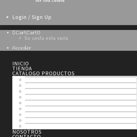
Ver lista Deseos
Login / Sign Up
Cart
Cart
0
Su cesta esta vacía
Acceder
INICIO
TIENDA
CATALOGO PRODUCTOS
TODOS
ESPECIALIDADES
NAVIDAD
SEMANA SANTA
HOJALDRE
TARTAS
MERENGUE
CHOCOLATE
DULCES
NOSOTROS
CONTACTO