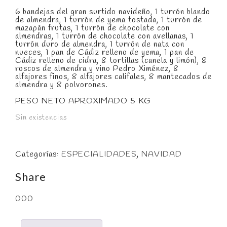
6 bandejas del gran surtido navideño, 1 turrón blando
de almendra, 1 turrón de yema tostada, 1 turrón de
mazapán frutas, 1 turrón de chocolate con
almendras, 1 turrón de chocolate con avellanas, 1
turrón duro de almendra, 1 turrón de nata con
nueces, 1 pan de Cádiz relleno de yema, 1 pan de
Cádiz relleno de cidra, 8 tortillas (canela y limón), 8
roscos de almendra y vino Pedro Ximénez, 8
alfajores finos, 8 alfajores califales, 8 mantecados de
almendra y 8 polvorones.
PESO NETO APROXIMADO 5 KG
Sin existencias
Categorías:
ESPECIALIDADES
,
NAVIDAD
Share
0
0
0