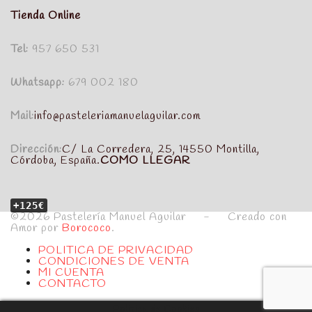
Tienda Online
Tel:
957 650 531
Whatsapp:
679 002 180
Mail:
info@pasteleriamanuelaguilar.com
Dirección:
C/ La Corredera, 25, 14550 Montilla,
Córdoba, España.
COMO LLEGAR
+125€
©2026 Pastelería Manuel Aguilar - Creado con
Amor por
Borococo
.
POLITICA DE PRIVACIDAD
CONDICIONES DE VENTA
MI CUENTA
CONTACTO
Politica de Cookies