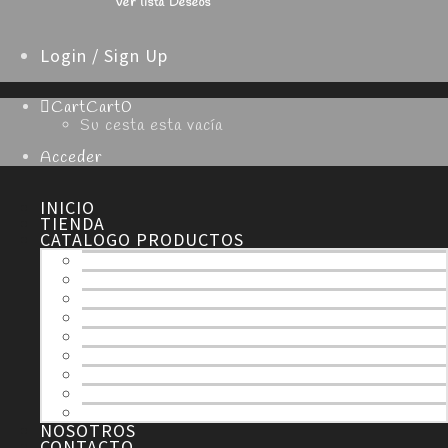
Ver lista Deseos
Login / Sign Up
Cart
Cart
0
Su cesta esta vacía
Acceder
INICIO
TIENDA
CATALOGO PRODUCTOS
TODOS
ESPECIALIDADES
NAVIDAD
SEMANA SANTA
HOJALDRE
TARTAS
MERENGUE
CHOCOLATE
DULCES
NOSOTROS
CONTACTO