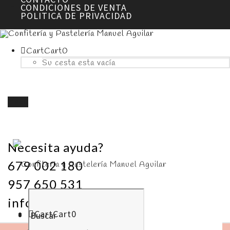
CONDICIONES DE VENTA
POLITICA DE PRIVACIDAD
Cart
Cart
0
Su cesta esta vacía
Menú
Necesita ayuda?
679 002 180
957 650 531
info@pasteleriamanuelaguilar.com
Cart
Cart
0