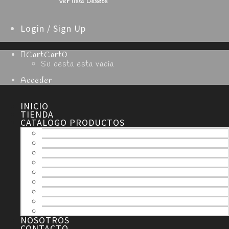
Ver lista Deseos
Login / Sign Up
Cart
Cart
0
Su cesta esta vacía
Acceder
INICIO
TIENDA
CATALOGO PRODUCTOS
TODOS
ESPECIALIDADES
NAVIDAD
SEMANA SANTA
HOJALDRE
TARTAS
MERENGUE
CHOCOLATE
DULCES
NOSOTROS
CONTACTO