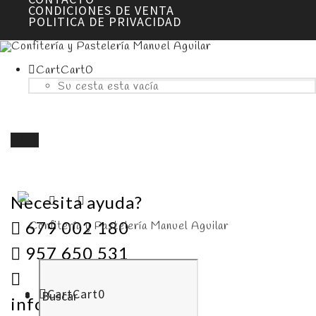
CONDICIONES DE VENTA
POLITICA DE PRIVACIDAD
Cart
Cart
0
Su cesta esta vacía
Menú
Necesita ayuda?
679 002 180
957 650 531
Cart
Cart
0
info@pasteleriamanuelaguilar.com