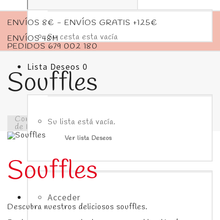
ENVÍOS 8€ - ENVÍOS GRATIS +125€
Su cesta esta vacía
ENVÍOS 48H
PEDIDOS 679 002 180
Lista Deseos
0
Souffles
Confitería y Pastelería Manuel Aguilar
>
Catálogo
Su lista está vacía.
de Productos
>
Portfolio
>
Merengue
>
Souffles
Ver lista Deseos
Souffles
Acceder
Descubra nuestros deliciosos souffles.