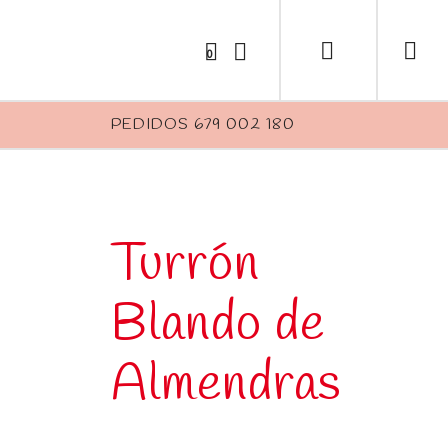
0
PEDIDOS 679 002 180
Turrón
Blando de
Almendras