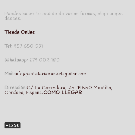
Puedes hacer tu pedido de varias formas, elige la que
desees.
Tienda Online
Tel:
957 650 531
Whatsapp:
679 002 180
Mail:
info@pasteleriamanuelaguilar.com
Dirección:
C/ La Corredera, 25, 14550 Montilla,
Córdoba, España.
COMO LLEGAR
+125€