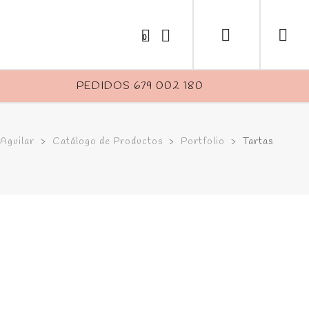
0
PEDIDOS 679 002 180
 Aguilar
>
Catálogo de Productos
>
Portfolio
>
Tartas
Tarta de Trufa