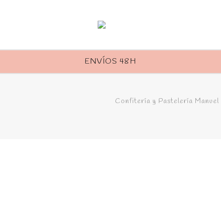
ENVÍOS 48H
Confitería y Pastelería Manuel
e Yema y Piñones
Tarta de Yema