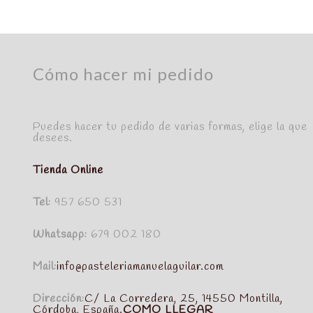
Cómo hacer mi pedido
Puedes hacer tu pedido de varias formas, elige la que
desees.
Tienda Online
Tel:
957 650 531
Whatsapp:
679 002 180
Mail:
info@pasteleriamanuelaguilar.com
Dirección:
C/ La Corredera, 25, 14550 Montilla,
Córdoba, España.
COMO LLEGAR