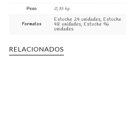
Peso
0,35 kg
Estuche 24 unidades, Estuche
48 unidades, Estuche 96
Formatos
unidades
RELACIONADOS
Tortillas de Pascua
NAVIDAD
Dulce navideño típico de la provincia de
Córdoba. Elaboración artesanal, tueste en horno
de leña y envueltos a mano. Textura suave y
trocitos de limón en su interior. Envasados en
caja de 500 g (12 u) y 1 kg (24 u).
Ingredientes:
harina
de trigo, manteca de cerdo,