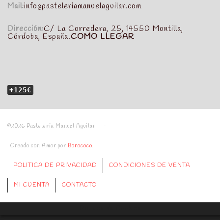
Mail:
info@pasteleriamanuelaguilar.com
Dirección:
C/ La Corredera, 25, 14550 Montilla,
Córdoba, España.
COMO LLEGAR
+125€
©2026 Pastelería Manuel Aguilar -
Creado con Amor por
Borococo
.
POLITICA DE PRIVACIDAD
CONDICIONES DE VENTA
MI CUENTA
CONTACTO
Politica de Cookies