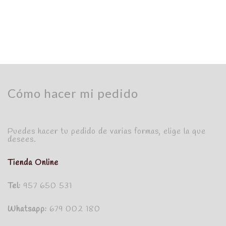
y se hornea en nuestro horno de leña. Producto
de temporada, se producen solo en Navidad.
Cómo hacer mi pedido
Puedes hacer tu pedido de varias formas, elige la que
desees.
Tienda Online
Tel:
957 650 531
Whatsapp:
679 002 180