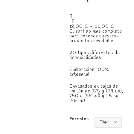
Rango
18,00
€
-
66,00
€
de
El surtido mas completo
precios:
para conocer nuestros
desde
productos navideños.
18,00 €
hasta
20 tipos diferentes de
66,00 
especialidades
Elaboración 100%
artesanal
Envasados en cajas de
cartón de 375 g (24 ud),
750 g (48 ud) y 1,5 kg
(96 ud)
Formatos