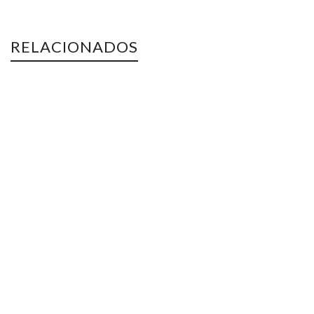
RELACIONADOS
Caracolas de hojaldre
HOJALDRE
AGOTADO
Lenguas de hojaldre
ESPECIALIDADES
,
HOJALDRE
Pastel Cordobés
HOJALDRE
15,00
€