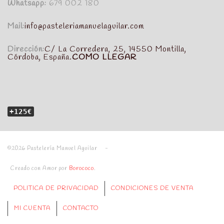
Whatsapp:
679 002 180
Mail:
info@pasteleriamanuelaguilar.com
Dirección:
C/ La Corredera, 25, 14550 Montilla,
Córdoba, España.
COMO LLEGAR
+125€
©2026 Pastelería Manuel Aguilar -
Creado con Amor por
Borococo
.
POLITICA DE PRIVACIDAD
CONDICIONES DE VENTA
MI CUENTA
CONTACTO