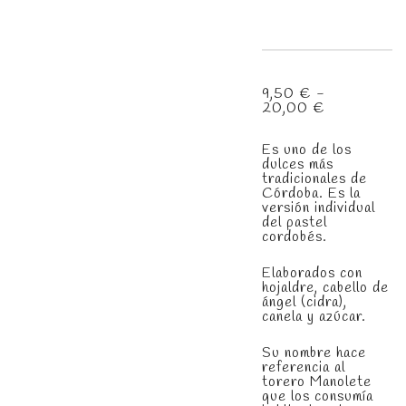
9,50
€
-
Rango
20,00
€
de
precios:
Es uno de los
desde
dulces más
9,50 €
tradicionales de
hasta
Córdoba. Es la
20,00 €
versión individual
del pastel
cordobés.
Elaborados con
hojaldre, cabello de
ángel (cidra),
canela y azúcar.
Su nombre hace
referencia al
torero Manolete
que los consumía