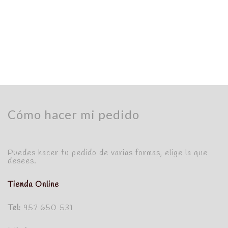
Hojaldres sin azúcar
HOJALDRE
Cómo hacer mi pedido
Puedes hacer tu pedido de varias formas, elige la que
desees.
Tienda Online
Tel:
957 650 531