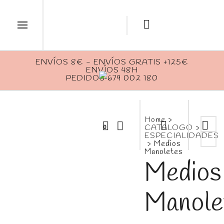
ENVÍOS 8€ - ENVÍOS GRATIS +125€
ENVÍOS 48H
PEDIDOS 679 002 180
Home
>
CATALOGO
>
0
ESPECIALIDADES
>
Medios
Manoletes
Medios
Manole