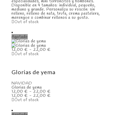
especialidades, mini turroncitos y bombones.
Disponible en 4 tamaños: individual, pequeño,
mediano y grande. Personaliza su roscón: sin
relleno, relleno de nata, trufa, crema pastelera,
merengue o combinar rellenos a su gusto.
Out of stock
Agotado
Rango
12,00
€
-
22,00
€
de
Out of stock
precios:
desde
12,00 €
hasta
Glorias de yema
22,00 €
NAVIDAD
Glorias de yema
Rango
12,00
€
-
22,00
€
de
Rango
12,00
€
-
22,00
€
precios:
de
Out of stock
desde
precios:
12,00 €
desde
hasta
12,00 €
Agotado