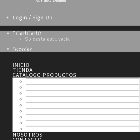
Ver lista Deseos
Login / Sign Up
Cart
Cart
0
Su cesta esta vacía
Acceder
INICIO
TIENDA
CATALOGO PRODUCTOS
TODOS
ESPECIALIDADES
NAVIDAD
SEMANA SANTA
HOJALDRE
TARTAS
MERENGUE
CHOCOLATE
DULCES
NOSOTROS
CONTACTO