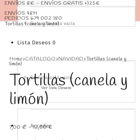
ENVÍOS 8€ - ENVÍOS GRATIS +125€
ENVÍOS 48H
PEDIDOS 679 002 180
Su cesta esta vacía
Tortillas (canela y limón)
Lista Deseos
0
Home
>
CATALOGO
>
NAVIDAD
>
Tortillas (canela y
limón)
Tortillas (canela y
Su lista está vacía.
Ver lista Deseos
limón)
Acceder
Rango
7,00
€
-
12,00
€
de
precios: