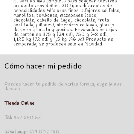
El surtido mas completo para conocer nuestros
productos navideños. 20 tipos diferentes de
especialidades Alfajores finos, alfajores califales,
manolitos, bombones, mazapanes (coco,
chocolate, cabello de ángel, chocolate, fruta
confitada, piñones), almendras rellenas, glorias
de yema y batata y yemitas. Envasados en cajas
de cartón de 375 g (24 ud), 750 g (48 ud),
1,125 kg (72 ud) y 1,5 kg (96 ud) Producto de
temporada, se producen solo en Navidad.
Cómo hacer mi pedido
Puedes hacer tu pedido de varias formas, elige la que
desees.
Tienda Online
Tel:
957 650 531
Whatsapp:
679 002 180