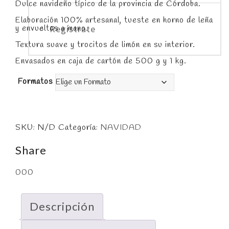
desde
Dulce navideño típico de la provincia de Córdoba.
7,00 €
hasta
Elaboración 100% artesanal, tueste en horno de leña
12,00 €
y envueltos a mano.
Regístrate
Textura suave y trocitos de limón en su interior.
Envasados en caja de cartón de 500 g y 1 kg.
Formatos
SKU:
N/D
Categoría:
NAVIDAD
Share
0
0
0
Descripción