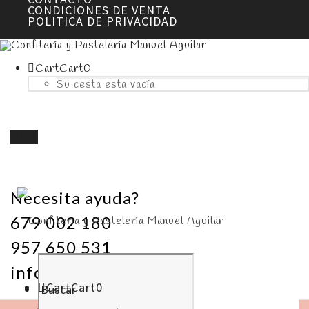
CONDICIONES DE VENTA
POLITICA DE PRIVACIDAD
Cart
Cart
0
Su cesta esta vacía
Menú
Necesita ayuda?
679 002 180
957 650 531
info@pasteleriamanuelaguilar.com
Cart
Cart
0