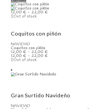
22,00 €
hasta
22,00 €
Rango
12,00
€
-
22,00
€
de
Out of stock
precios:
desde
12,00 €
hasta
Coquitos con piñón
22,00 €
NAVIDAD
Coquitos con piñón
Rango
12,00
€
-
22,00
€
de
Rango
12,00
€
-
22,00
€
precios:
de
Out of stock
desde
precios:
12,00 €
desde
hasta
12,00 €
22,00 €
hasta
22,00 €
Gran Surtido Navideño
NAVIDAD