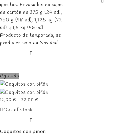
yemitas. Envasados en cajas
de cartón de 375 g (24 ud),
750 g (48 ud), 1,125 kg (72
ud) y 1,5 kg (96 ud)
Producto de temporada, se
producen solo en Navidad.
Agotado
Rango
12,00
€
-
22,00
€
de
Out of stock
precios:
desde
12,00 €
Coquitos con piñón