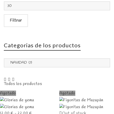
Precio
máximo
Filtrar
Categorias de los productos
Agotado
Agotado
Rango
Out of stock
12,00
€
-
22,00
€