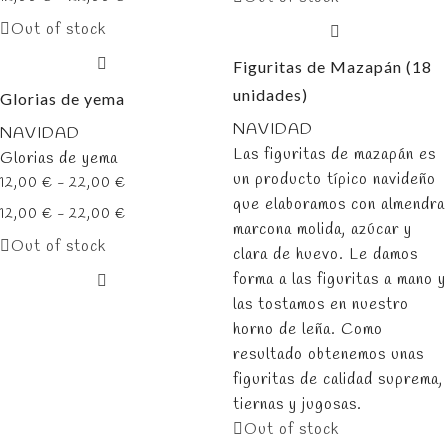
de
Out of stock
precios:
Figuritas de Mazapán (18
desde
unidades)
12,00 €
Glorias de yema
hasta
NAVIDAD
NAVIDAD
22,00 €
Las figuritas de mazapán es
Glorias de yema
un producto típico navideño
Rango
12,00
€
-
22,00
€
que elaboramos con almendra
de
Rango
12,00
€
-
22,00
€
marcona molida, azúcar y
precios:
de
Out of stock
clara de huevo. Le damos
desde
precios:
forma a las figuritas a mano y
12,00 €
desde
las tostamos en nuestro
hasta
12,00 €
horno de leña. Como
22,00 €
hasta
resultado obtenemos unas
22,00 €
figuritas de calidad suprema,
tiernas y jugosas.
Out of stock