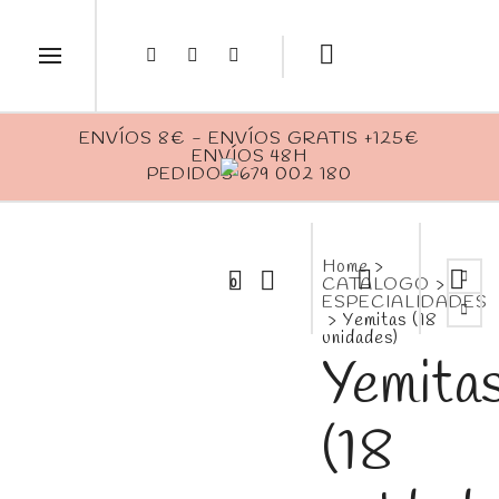
ENVÍOS 8€ - ENVÍOS GRATIS +125€
ENVÍOS 48H
PEDIDOS 679 002 180
Home
>
CATALOGO
>
0
ESPECIALIDADES
>
Yemitas (18
unidades)
Yemita
(18