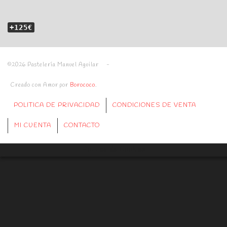
+125€
©2026 Pastelería Manuel Aguilar -
Creado con Amor por
Borococo
.
POLITICA DE PRIVACIDAD
CONDICIONES DE VENTA
MI CUENTA
CONTACTO
Politica de Cookies